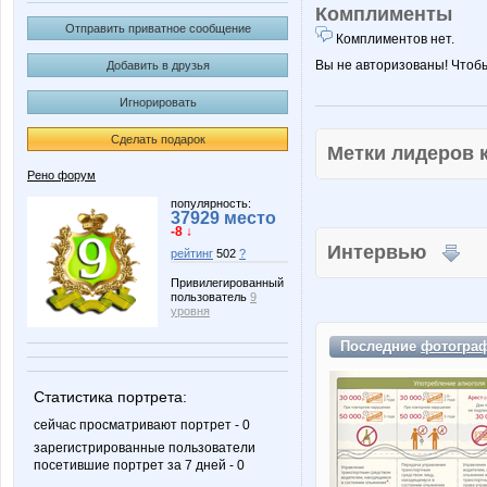
Комплименты
Отправить приватное сообщение
Комплиментов нет.
Вы не авторизованы! Чтоб
Добавить в друзья
Игнорировать
Сделать подарок
Метки лидеров
Рено форум
популярность:
37929 место
-8 ↓
Интервью
рейтинг
502
?
Привилегированный
пользователь
9
уровня
Последние
фотогра
Статистика портрета:
сейчас просматривают портрет - 0
зарегистрированные пользователи
посетившие портрет за 7 дней - 0